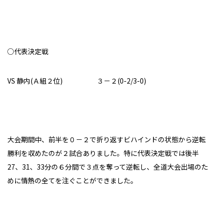
○代表決定戦
VS 静内(Ａ組２位) ３－２(0-2/3-0)
大会期間中、前半を０－２で折り返すビハインドの状態から逆転
勝利を収めたのが２試合ありました。特に代表決定戦では後半
27、31、33分の６分間で３点を奪って逆転し、全道大会出場のた
めに情熱の全てを注ぐことができました。